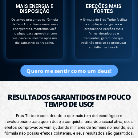
MAIS ENERGIA E
EREÇÕES MAIS
DISPOSIÇÃO
FORTES
Os ativos presentes na fórmula
A fórmula de Eros Turbo facilita
de Eros Turbo funcionam como
a circulação sanguínea e
energizantes, mantendo você
proporciona ereções mais
no pique para aproveitar com
firmes, duradouras e
sua parceira, mesmo após um
frequentes, garantindo que
dia cansativo de trabalho.
você não precise se preocupar
em falhar na hora H
Quero me sentir como um deus!
RESULTADOS GARANTIDOS EM POUCO
TEMPO DE USO!
Eros Turbo é considerado o que mais tem de tecnológico e
revolucionário para quem deseja conquistar uma vida sexual ativa, seus
efeitos comprovados vêm ajudando milhares de homens no mundo, sua
fórmula não possui efeitos colaterais, e seus resultados são garantidos.