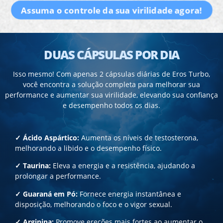
Assuma o controle da sua virilidade agora!
DUAS CÁPSULAS POR DIA
Isso mesmo! Com apenas 2 cápsulas diárias de Eros Turbo,
você encontra a solução completa para melhorar sua
performance e aumentar sua virilidade, elevando sua confiança
e desempenho todos os dias.
✓ Ácido Aspártico:
Aumenta os níveis de testosterona,
melhorando a libido e o desempenho físico.
✓
Taurina:
Eleva a energia e a resistência, ajudando a
prolongar a performance.
✓
Guaraná em Pó:
Fornece energia instantânea e
disposição, melhorando o foco e o vigor sexual.
✓
Arginina:
Promove ereções mais fortes ao aumentar o